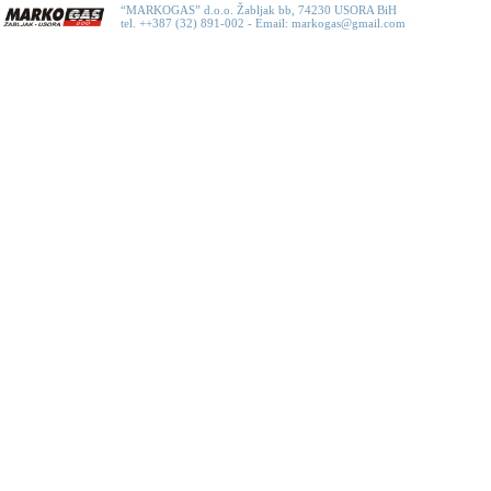
“MARKOGAS” d.o.o. Žabljak bb, 74230 USORA BiH
tel. ++387 (32) 891-002 - Email: markogas@gmail.com