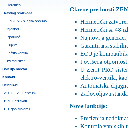
Hercules
Glavne prednosti Z
Katalog proizvoda
Hermetički zatvore
LPG/CNG plinska oprema
Hermetički sa 48 i
Injektori
Najnovija generaci
Isparivači
Garantirana stabiln
Crijeva
ECU je kompatibila
Zaštita ventila
Povišena otpornost
Twister filteri
U Zenit PRO sistemu
Galerija radova
elektro-ventila, ka
Kontakt
Automatska dijagn
Certifikati
Zadovoljava standar
AUTO-GAZ Centrum
BRC Certifikati
Nove funkcije:
D.T. gas systems
Preciznija nadokna
Kontrola vanjskih 