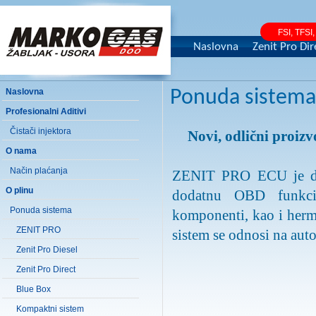
FSI, TFSI
Naslovna
Zenit Pro Dir
Naslovna
Ponuda sistema
Profesionalni Aditivi
Čistači injektora
Novi, odlični pro
O nama
Način plaćanja
ZENIT PRO ECU je dost
O plinu
dodatnu OBD funkcij
Ponuda sistema
komponenti, kao i herm
ZENIT PRO
sistem se odnosi na auto
Zenit Pro Diesel
Zenit Pro Direct
Blue Box
Kompaktni sistem